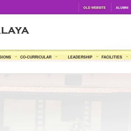
OLD WEBSITE
ALUMNI
SIONS
CO-CURRICULAR
LEADERSHIP
FACILITIES