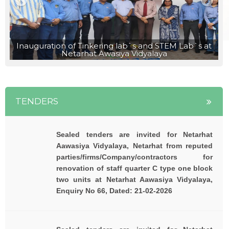
नेतरहाट विद्यालय के छह विद्यार्थी नीट ( NEET 2023 ) में
Inauguration of Tinkering lab`s and STEM Lab`s at
सफल |
Netarhat Awasiya Vidyalaya
TENDERS
Sealed tenders are invited for Netarhat
Aawasiya Vidyalaya, Netarhat from reputed
parties/firms/Company/contractors for
renovation of staff quarter C type one block
two units at Netarhat Aawasiya Vidyalaya,
Enquiry No 66, Dated: 21-02-2026