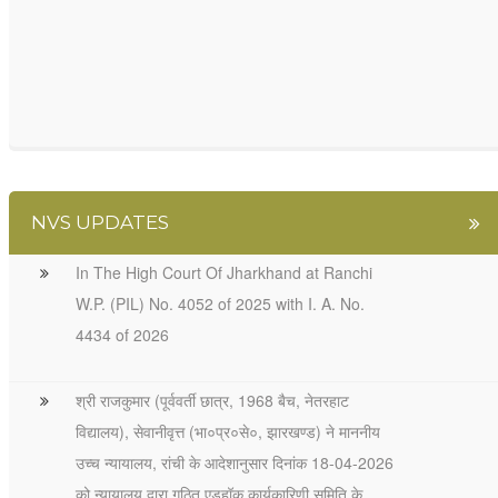
NVS UPDATES
In The High Court Of Jharkhand at Ranchi
W.P. (PIL) No. 4052 of 2025 with I. A. No.
4434 of 2026
श्री राजकुमार (पूर्ववर्ती छात्र, 1968 बैच, नेतरहाट
विद्यालय), सेवानीवृत्त (भा०प्र०से०, झारखण्ड) ने माननीय
उच्च न्यायालय, रांची के आदेशानुसार दिनांक 18-04-2026
को न्यायालय द्वारा गठित एडहॉक कार्यकारिणी समिति के