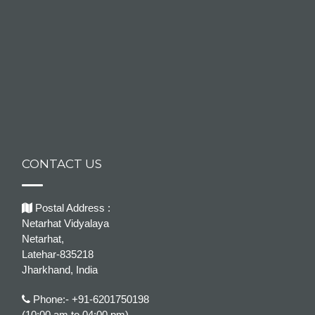
CONTACT US
Postal Address :
Netarhat Vidyalaya
Netarhat,
Latehar-835218
Jharkhand, India
Phone:- +91-6201750198
(10:00 am to 04:00 pm)