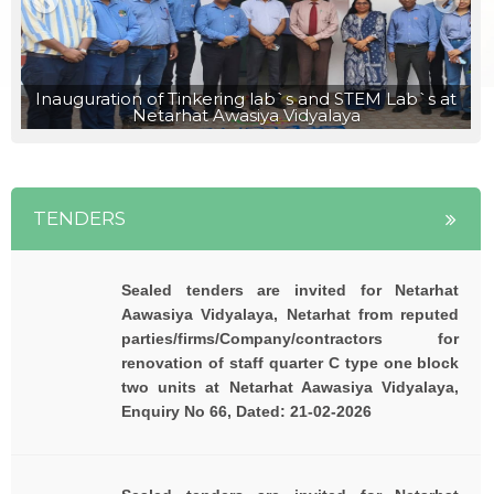
नेतरहाट विद्यालय के छह विद्यार्थी नीट ( NEET 2023 ) में
Inauguration of Tinkering lab`s and STEM Lab`s at
सफल |
Netarhat Awasiya Vidyalaya
TENDERS
Sealed tenders are invited for Netarhat
Aawasiya Vidyalaya, Netarhat from reputed
parties/firms/Company/contractors for
renovation of staff quarter C type one block
two units at Netarhat Aawasiya Vidyalaya,
Enquiry No 66, Dated: 21-02-2026