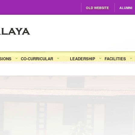
OLD WEBSITE
ALUMNI
SIONS
CO-CURRICULAR
LEADERSHIP
FACILITIES