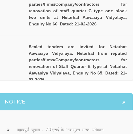
parties/firms/Company/contractors for
renovation of staff quarter C type one block
two units at Netarhat Aawasiya Vidyalaya,
Enquiry No 66, Dated: 21-02-2026
Sealed tenders are invited for Netarhat
Aawasiya Vidyalaya, Netarhat from reputed
parties/firms/Company/contractors for
renovation of Staff Quarter B type at Netarhat
Aawasiya Vidyalaya, Enquiry No 65, Dated: 21-
02-2026
NOTICE
महत्वपूर्ण सूचना - सीबीएसई के "नशामुक्त भारत अभियान