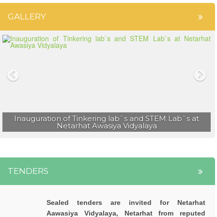
भारतीय संविधान के 75 वर्ष पूरे होने पर राजनीति विज्ञान
GALLERY
विभाग की ओर से संविधान दिवस मनाया गया
नेतरहाट आवासीय विद्यालय के 23 छात्रों ने मेडिकल एवं इंजीनियरिंग
प्रवेश परीक्षा में सफलता प्राप्त की |
नेतरहाट विद्यालय के छह विद्यार्थी नीट ( NEET 2023 ) में सफल |
Inauguration of Tinkering lab`s and STEM Lab`s at
Netarhat Awasiya Vidyalaya
TENDERS
Sealed tenders are invited for Netarhat
Aawasiya Vidyalaya, Netarhat from reputed